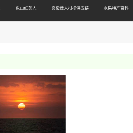
条
象山红美人
良橙佳人柑橘供应链
水果特产百科