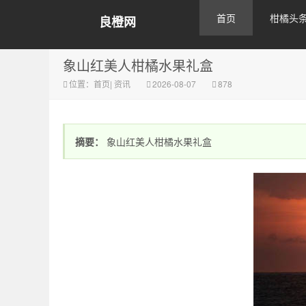
首页
柑橘头
良橙网
象山红美人柑橘水果礼盒
位置：
首页
|
资讯
2026-08-07
878
摘要：
象山红美人柑橘水果礼盒