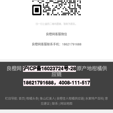
良橙网客服微信
良橙网客服联系手机：18621791688
良橙网
沪ICP备16023724号-28
原产地柑橘供
应链
18621791688，4008-111-517
栏目导航:
首页
|
柑橘头条
|
象山红美人
|
良橙佳人柑橘供应链
|
水果特产百科
|
意
见建议
|
联系
|
网站地图